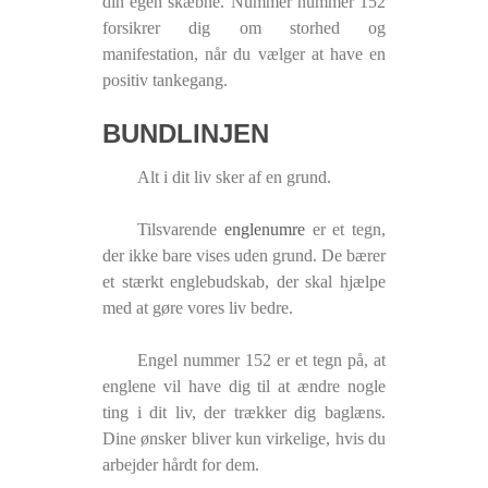
din egen skæbne. Nummer nummer 152
forsikrer dig om storhed og
manifestation, når du vælger at have en
positiv tankegang.
BUNDLINJEN
Alt i dit liv sker af en grund.
Tilsvarende
englenumre
er et tegn,
der ikke bare vises uden grund. De bærer
et stærkt englebudskab, der skal hjælpe
med at gøre vores liv bedre.
Engel nummer 152 er et tegn på, at
englene vil have dig til at ændre nogle
ting i dit liv, der trækker dig baglæns.
Dine ønsker bliver kun virkelige, hvis du
arbejder hårdt for dem.