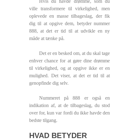
Hvis du havde drømme, som du
ville transformere til virkelighed, men
oplevede en masse tilbageslag, der fik
dig til at opgive dem, betyder nummer
888, at det er tid til at udvikle en ny
måde at tænke på.
Det er en besked om, at du skal tage
enhver chance for at gøre dine drømme
til virkelighed, og at opgive ikke er en
mulighed. Det viser, at det er tid til at
genopfinde dig selv.
Nummeret på 888 er også en
indikation af, at de tilbageslag, du stod
over for, kun var fordi du ikke havde den
bedste tilgang.
HVAD BETYDER