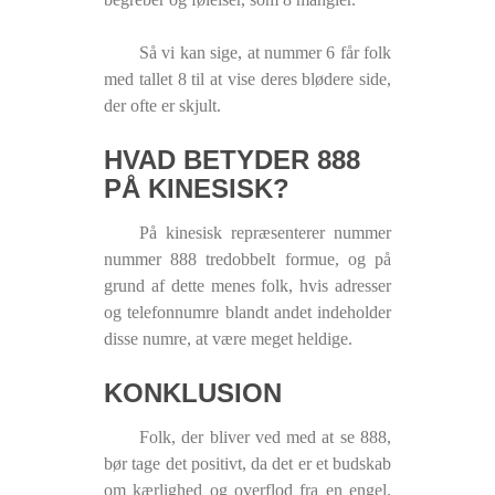
Så vi kan sige, at nummer 6 får folk
med tallet 8 til at vise deres blødere side,
der ofte er skjult.
HVAD BETYDER 888
PÅ KINESISK?
På kinesisk repræsenterer nummer
nummer 888 tredobbelt formue, og på
grund af dette menes folk, hvis adresser
og telefonnumre blandt andet indeholder
disse numre, at være meget heldige.
KONKLUSION
Folk, der bliver ved med at se 888,
bør tage det positivt, da det er et budskab
om kærlighed og overflod fra en engel.