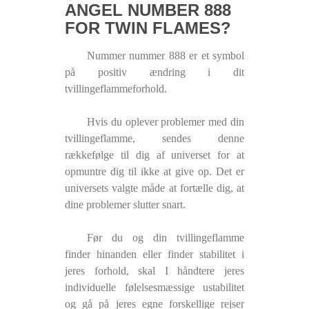
ANGEL NUMBER 888
FOR TWIN FLAMES?
Nummer nummer 888 er et symbol
på positiv ændring i dit
tvillingeflammeforhold.
Hvis du oplever problemer med din
tvillingeflamme, sendes denne
rækkefølge til dig af universet for at
opmuntre dig til ikke at give op. Det er
universets valgte måde at fortælle dig, at
dine problemer slutter snart.
Før du og din tvillingeflamme
finder hinanden eller finder stabilitet i
jeres forhold, skal I håndtere jeres
individuelle følelsesmæssige ustabilitet
og gå på jeres egne forskellige rejser