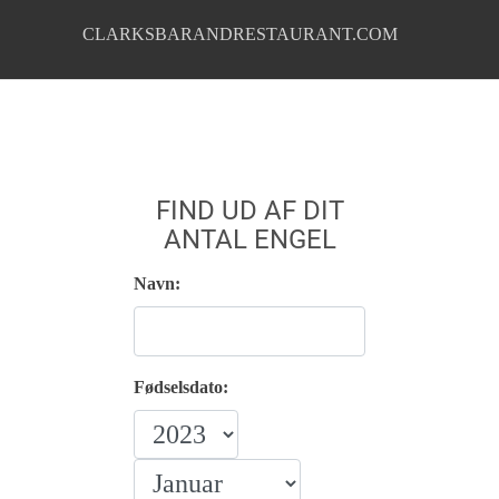
CLARKSBARANDRESTAURANT.COM
FIND UD AF DIT
ANTAL ENGEL
Navn:
Fødselsdato: