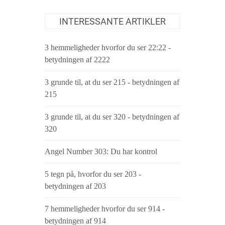
INTERESSANTE ARTIKLER
3 hemmeligheder hvorfor du ser 22:22 -
betydningen af ​​2222
3 grunde til, at du ser 215 - betydningen af
​​215
3 grunde til, at du ser 320 - betydningen af
​​320
Angel Number 303: Du har kontrol
5 tegn på, hvorfor du ser 203 -
betydningen af ​​203
7 hemmeligheder hvorfor du ser 914 -
betydningen af ​​914