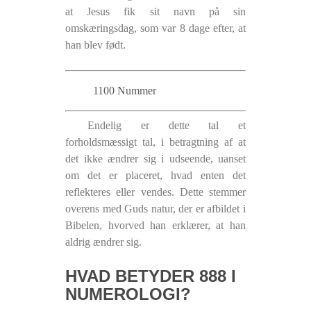
at Jesus fik sit navn på sin
omskæringsdag, som var 8 dage efter, at
han blev født.
1100 Nummer
Endelig er dette tal et
forholdsmæssigt tal, i betragtning af at
det ikke ændrer sig i udseende, uanset
om det er placeret, hvad enten det
reflekteres eller vendes. Dette stemmer
overens med Guds natur, der er afbildet i
Bibelen, hvorved han erklærer, at han
aldrig ændrer sig.
HVAD BETYDER 888 I
NUMEROLOGI?