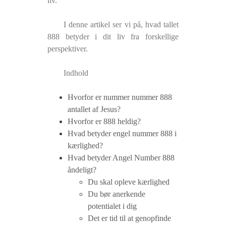
liv.
I denne artikel ser vi på, hvad tallet
888 betyder i dit liv fra forskellige
perspektiver.
Indhold
Hvorfor er nummer nummer 888
antallet af Jesus?
Hvorfor er 888 heldig?
Hvad betyder engel nummer 888 i
kærlighed?
Hvad betyder Angel Number 888
åndeligt?
Du skal opleve kærlighed
Du bør anerkende
potentialet i dig
Det er tid til at genopfinde