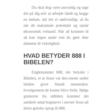
Du skal dog være ansvarlig og tage
det på dig selv at arbejde hårdt og lægge
en indsats, når det er nødvendigt, så du
når dit maksimale potentiale og opnår
økonomisk velstand. Når alt kommer til
alt kan ingen andre end du gøre dine
drømme til virkelighed.
HVAD BETYDER 888 I
BIBELEN?
Englenummer 888, der betyder i
Bibelen, er at Jesus var den eneste under
himlen givet blandt mennesker,
hvorigennem de kunne blive frelst. Ifølge
grækerne fra oldtiden kommer det
samlede antal bogstaver i navnet Jesus på
deres græske sprog til 888.