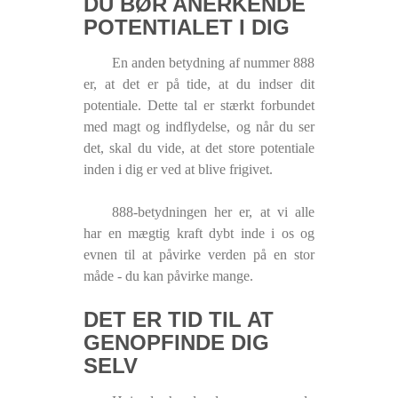
DU BØR ANERKENDE
POTENTIALET I DIG
En anden betydning af nummer 888
er, at det er på tide, at du indser dit
potentiale. Dette tal er stærkt forbundet
med magt og indflydelse, og når du ser
det, skal du vide, at det store potentiale
inden i dig er ved at blive frigivet.
888-betydningen her er, at vi alle
har en mægtig kraft dybt inde i os og
evnen til at påvirke verden på en stor
måde - du kan påvirke mange.
DET ER TID TIL AT
GENOPFINDE DIG
SELV